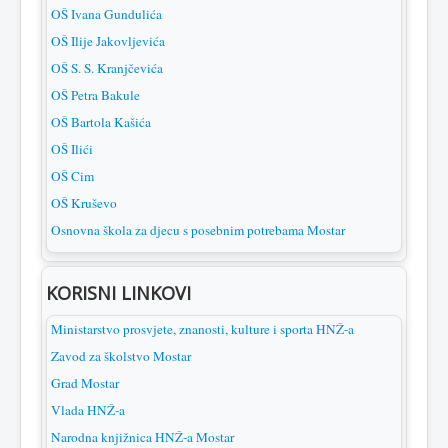
OŠ Ivana Gundulića
OŠ Ilije Jakovljevića
OŠ S. S. Kranjčevića
OŠ Petra Bakule
OŠ Bartola Kašića
OŠ Ilići
OŠ Cim
OŠ Kruševo
Osnovna škola za djecu s posebnim potrebama Mostar
KORISNI LINKOVI
Ministarstvo prosvjete, znanosti, kulture i sporta HNŽ-a
Zavod za školstvo Mostar
Grad Mostar
Vlada HNŽ-a
Narodna knjižnica HNŽ-a Mostar