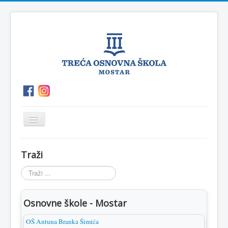
Prikaz/Sakrivanje
navigacije
O
P.O.Polog
Kutak
Vijesti
Traži
školi
za
roditelje
Traži
...
Osnovne škole - Mostar
OŠ Antuna Branka Šimića