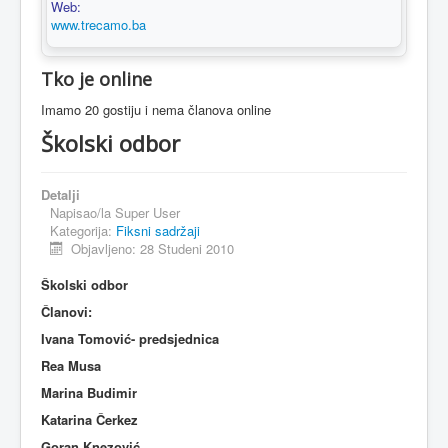
Web:
www.trecamo.ba
Tko je online
Imamo 20 gostiju i nema članova online
Školski odbor
Detalji
Napisao/la
Super User
Kategorija:
Fiksni sadržaji
Objavljeno: 28 Studeni 2010
Školski odbor
Članovi:
Ivana Tomović- predsjednica
Rea Musa
Marina Budimir
Katarina Čerkez
Goran Knezović