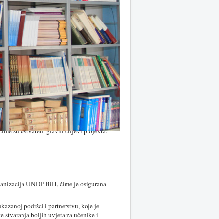
čime su ostvareni glavni ciljevi projekta:
rganizacija UNDP BiH, čime je osigurana
kazanoj podršci i partnerstvu, koje je
e stvaranja boljih uvjeta za učenike i