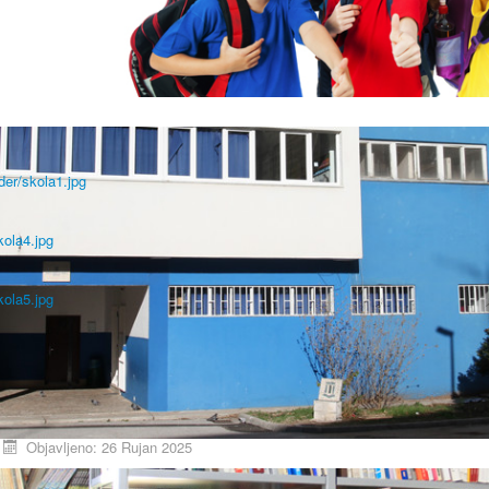
der/skola1.jpg
kola4.jpg
kola5.jpg
U Trećoj osnovnoj školi Mostar završen pro
dizalicom topline
etalji
Objavljeno: 26 Rujan 2025
reća osnovna škola Mostar uspješno je realizirala projekt