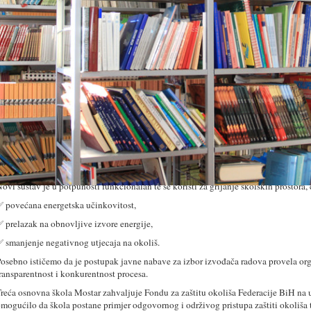
Povećanje energetske učinkovitosti prelaskom na okolišno
rihvatljive tehnologije u sektoru obrazovanja – Ugradnja sustava s
izalicom topline“, financiran sredstvima Fonda za zaštitu okoliša
ederacije BiH. Projekt je proveden u razdoblju od lipnja do prosinca
024. godine, a ukupna vrijednost iznosila je 149.237,00 KM.
ahvaljujući podršci Fonda, škola je realizirala niz važnih aktivnosti:
 demontažu dotrajalog sustava grijanja na lož ulje,
 nabavu i ugradnju novog sustava grijanja temeljenog na dizalici
opline,
 izvedbu pratećih građevinsko-instalaterskih radova,
 tehničku pripremu i testiranje sustava
ovi sustav je u potpunosti funkcionalan te se koristi za grijanje školskih prostora, 
 povećana energetska učinkovitost,
 prelazak na obnovljive izvore energije,
 smanjenje negativnog utjecaja na okoliš.
osebno ističemo da je postupak javne nabave za izbor izvođača radova provela o
ransparentnost i konkurentnost procesa.
reća osnovna škola Mostar zahvaljuje Fondu za zaštitu okoliša Federacije BiH na u
mogućilo da škola postane primjer odgovornog i održivog pristupa zaštiti okoliša t