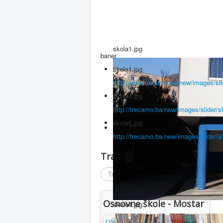
skola1.jpg
baner
skola1.jpg
http://www.trecamo.ba/new/images/sli
skola4.jpg
http://trecamo.ba/new/images/slider/s
skola5.jpg
http://trecamo.ba/new/images/slider/s
Traži
Traži
...
D
Osnovne škole - Mostar
skola4.jpg
OŠ Antuna Branka Šimića
T