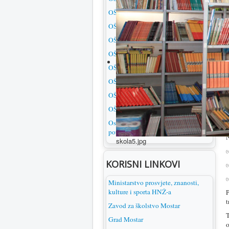
„
OŠ Ivana Gundulića
p
OŠ Ilije Jakovljevića
d
F
OŠ S. S. Kranjčevića
2
OŠ Petra Bakule
Z
OŠ Bartola Kašića
•
OŠ Ilići
•
OŠ Cim
t
OŠ Kruševo
•
Osnovna škola za djecu s posebnim
•
potrebama Mostar
N
skola5.jpg
✅
KORISNI LINKOVI
✅
✅
Ministarstvo prosvjete, znanosti,
kulture i sporta HNŽ-a
P
t
Zavod za školstvo Mostar
T
Grad Mostar
o