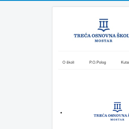
O školi
P.O.Polog
Kuta