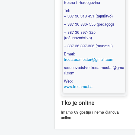
Bosna i Hercegovina
Tel:
+ 387 36 318 451 (tajništvo)
+ 387 36 836- 555 (pedagog)
+ 387 36 397- 325
(računovodstvo)
+ 387 36 397-326 (ravnatelj)
Email:
treca.os.mostar@gmail.com
racunovodstvo.treca.mostar@gma
il.com
Web:
www.trecamo.ba
Tko je online
Imamo 69 gostiju i nema članova
online