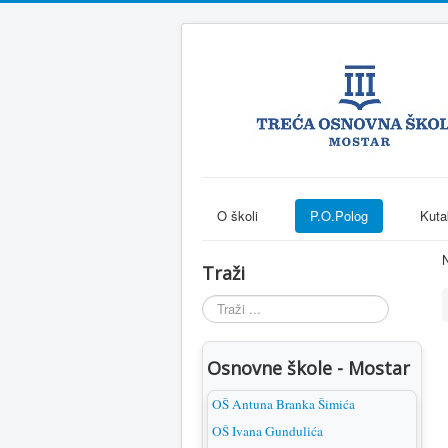
O školi
P.O.Polog
Kuta
N
Traži
Traži
...
Osnovne škole - Mostar
OŠ Antuna Branka Šimića
OŠ Ivana Gundulića