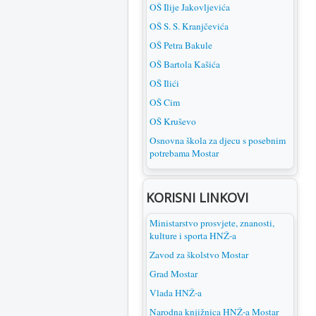
OŠ Ilije Jakovljevića
OŠ S. S. Kranjčevića
OŠ Petra Bakule
OŠ Bartola Kašića
OŠ Ilići
OŠ Cim
OŠ Kruševo
Osnovna škola za djecu s posebnim
potrebama Mostar
KORISNI LINKOVI
Ministarstvo prosvjete, znanosti,
kulture i sporta HNŽ-a
Zavod za školstvo Mostar
Grad Mostar
Vlada HNŽ-a
Narodna knjižnica HNŽ-a Mostar