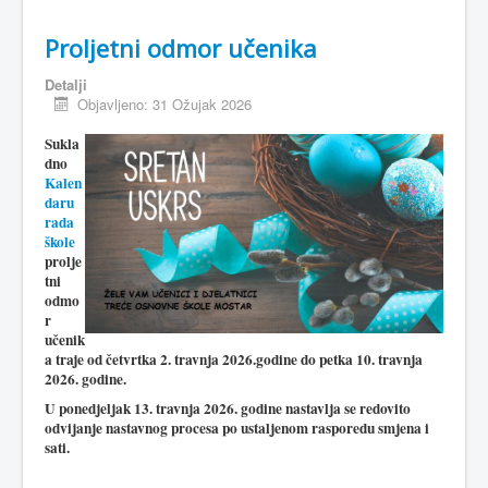
Proljetni odmor učenika
Detalji
Objavljeno: 31 Ožujak 2026
Sukla
dno
Kalen
daru
rada
škole
prolje
tni
odmo
r
učenik
a traje od četvrtka 2. travnja 2026.godine do petka 10. travnja
2026. godine.
U ponedjeljak 13. travnja 2026. godine nastavlja se redovito
odvijanje nastavnog procesa po ustaljenom rasporedu smjena i
sati.