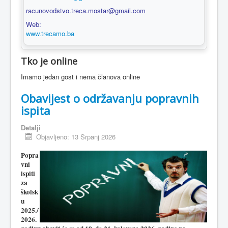
racunovodstvo.treca.mostar@gmail.com
Web:
www.trecamo.ba
Tko je online
Imamo jedan gost i nema članova online
Obavijest o održavanju popravnih
ispita
Detalji
Objavljeno: 13 Srpanj 2026
Popra
vni
ispiti
za
školsk
u
2025./
2026.