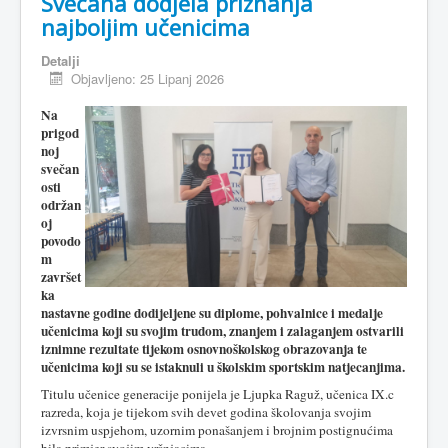
Svečana dodjela priznanja
najboljim učenicima
Detalji
Objavljeno: 25 Lipanj 2026
Na
prigod
noj
svečan
osti
održan
oj
povodo
m
završet
ka
nastavne godine dodijeljene su diplome, pohvalnice i medalje
učenicima koji su svojim trudom, znanjem i zalaganjem ostvarili
iznimne rezultate tijekom osnovnoškolskog obrazovanja te
učenicima koji su se istaknuli u školskim sportskim natjecanjima.
Titulu učenice generacije ponijela je Ljupka Raguž, učenica IX.c
razreda, koja je tijekom svih devet godina školovanja svojim
izvrsnim uspjehom, uzornim ponašanjem i brojnim postignućima