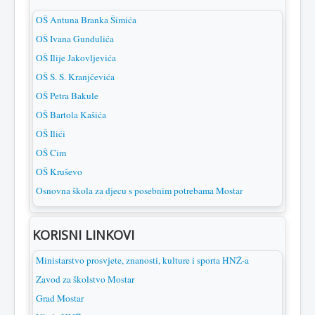
OŠ Antuna Branka Šimića
OŠ Ivana Gundulića
OŠ Ilije Jakovljevića
OŠ S. S. Kranjčevića
OŠ Petra Bakule
OŠ Bartola Kašića
OŠ Ilići
OŠ Cim
OŠ Kruševo
Osnovna škola za djecu s posebnim potrebama Mostar
KORISNI LINKOVI
Ministarstvo prosvjete, znanosti, kulture i sporta HNŽ-a
Zavod za školstvo Mostar
Grad Mostar