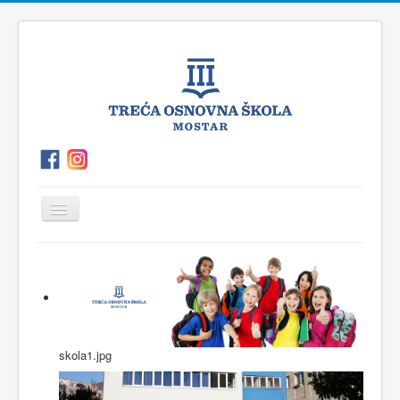
Prikaz/Sakrivanje
navigacije
O
P.O.Polog
Kutak
Vijesti
školi
za
roditelje
skola1.jpg