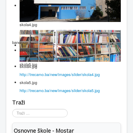
skola4.jpg
baner
skola1.jpg
http://www.trecamo.ba/new/images/slider/skola1.jpg
skola5.jpg
skola4.jpg
http://trecamo.ba/new/images/slider/skola4.jpg
skola5.jpg
http://trecamo.ba/new/images/slider/skola5.jpg
Traži
Traži
...
Osnovne škole - Mostar