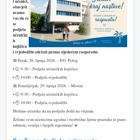
i učenici,
obavješt
avamo
vas da će
se
podjela
učenički
h
knjižica
i svjedodžbi održati prema sljedećem rasporedu:
📅 Petak, 26. lipnja 2026. – P.O. Polog
•
🕤 9:30 – Podjela učeničkih knjižica
• 🕙 10:00 – Podjela svjedodžbi
📅 Ponedjeljak, 29. lipnja 2026. – Mostar
• 🕤 9:30 – Podjela učeničkih knjižica
• 🕙 10:00 – Podjela svjedodžbi
Molimo učenike da na podjelu dođu na vrijeme.
Želimo svim učenicima ugodne i bezbrižne ljetne praznike te puno
odmora, veselja i lijepih uspomena! ☀️