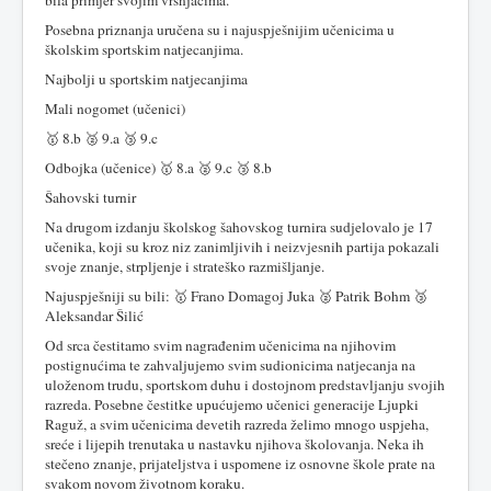
bila primjer svojim vršnjacima.
Posebna priznanja uručena su i najuspješnijim učenicima u
školskim sportskim natjecanjima.
Najbolji u sportskim natjecanjima
Mali nogomet (učenici)
🥇 8.b 🥈 9.a 🥉 9.c
Odbojka (učenice) 🥇 8.a 🥈 9.c 🥉 8.b
Šahovski turnir
Na drugom izdanju školskog šahovskog turnira sudjelovalo je 17
učenika, koji su kroz niz zanimljivih i neizvjesnih partija pokazali
svoje znanje, strpljenje i strateško razmišljanje.
Najuspješniji su bili: 🥇 Frano Domagoj Juka 🥈 Patrik Bohm 🥉
Aleksandar Šilić
Od srca čestitamo svim nagrađenim učenicima na njihovim
postignućima te zahvaljujemo svim sudionicima natjecanja na
uloženom trudu, sportskom duhu i dostojnom predstavljanju svojih
razreda. Posebne čestitke upućujemo učenici generacije Ljupki
Raguž, a svim učenicima devetih razreda želimo mnogo uspjeha,
sreće i lijepih trenutaka u nastavku njihova školovanja. Neka ih
stečeno znanje, prijateljstva i uspomene iz osnovne škole prate na
svakom novom životnom koraku.