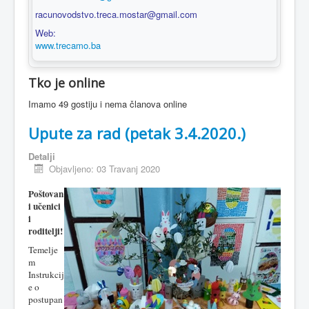
racunovodstvo.treca.mostar@gmail.com
Web:
www.trecamo.ba
Tko je online
Imamo 49 gostiju i nema članova online
Upute za rad (petak 3.4.2020.)
Detalji
Objavljeno: 03 Travanj 2020
Poštovan
i učenici
i
roditelji!
Temelje
m
Instrukcij
e o
postupan