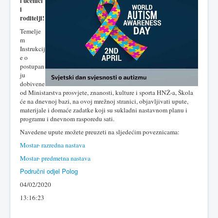
i učenici
i
roditelji!
Temelje
m
Instrukcij
e o
postupan
ju
dobivene
od Ministarstva prosvjete, znanosti, kulture i sporta HNŽ-a, Škola
će na dnevnoj bazi, na ovoj mrežnoj stranici, objavljivati upute,
materijale i domaće zadatke koji su sukladni nastavnom planu i
programu i dnevnom rasporedu sati.
Navedene upute možete preuzeti na sljedećim poveznicama:
Mostar- razredna nastava
Mostar- predmetna nastava
Područni odjel Polog
04/02/2020
13:16:23