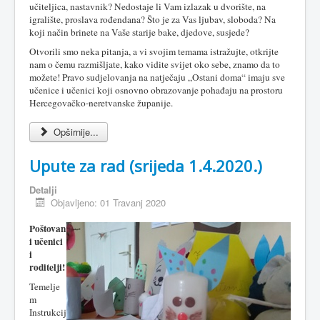
učiteljica, nastavnik? Nedostaje li Vam izlazak u dvorište, na
igralište, proslava rođendana? Što je za Vas ljubav, sloboda? Na
koji način brinete na Vaše starije bake, djedove, susjede?
Otvorili smo neka pitanja, a vi svojim temama istražujte, otkrijte
nam o čemu razmišljate, kako vidite svijet oko sebe, znamo da to
možete! Pravo sudjelovanja na natječaju „Ostani doma“ imaju sve
učenice i učenici koji osnovno obrazovanje pohađaju na prostoru
Hercegovačko-neretvanske županije.
Opširnije...
Upute za rad (srijeda 1.4.2020.)
Detalji
Objavljeno: 01 Travanj 2020
Poštovan
i učenici
i
roditelji!
Temelje
m
Instrukcij