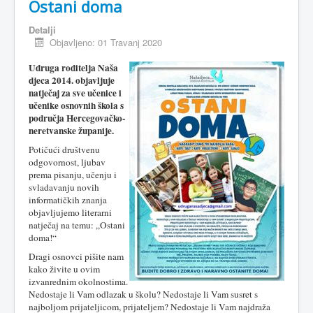
Ostani doma
Detalji
Objavljeno: 01 Travanj 2020
Udruga roditelja Naša
djeca 2014. objavljuje
natječaj za sve učenice i
učenike osnovnih škola s
područja Hercegovačko-
neretvanske županije.
Potičući društvenu
odgovornost, ljubav
prema pisanju, učenju i
svladavanju novih
informatičkih znanja
objavljujemo literarni
natječaj na temu: „Ostani
doma!“
Dragi osnovci pišite nam
kako živite u ovim
izvanrednim okolnostima.
Nedostaje li Vam odlazak u školu? Nedostaje li Vam susret s
najboljom prijateljicom, prijateljem? Nedostaje li Vam najdraža