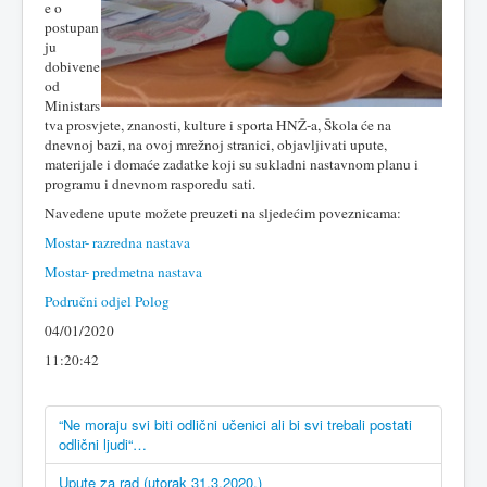
e o
postupan
ju
dobivene
od
Ministars
tva prosvjete, znanosti, kulture i sporta HNŽ-a, Škola će na
dnevnoj bazi, na ovoj mrežnoj stranici, objavljivati upute,
materijale i domaće zadatke koji su sukladni nastavnom planu i
programu i dnevnom rasporedu sati.
Navedene upute možete preuzeti na sljedećim poveznicama:
Mostar- razredna nastava
Mostar- predmetna nastava
Područni odjel Polog
04/01/2020
11:20:42
“Ne moraju svi biti odlični učenici ali bi svi trebali postati
odlični ljudi“…
Upute za rad (utorak 31.3.2020.)