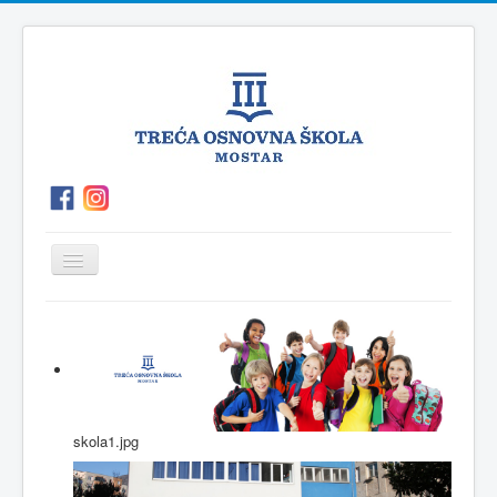
Prikaz/Sakrivanje
navigacije
O
P.O.Polog
Kutak
Vijesti
školi
za
roditelje
skola1.jpg