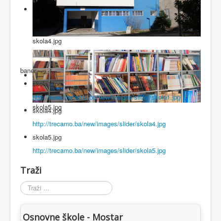
skola4.jpg
baner
skola1.jpg
http://www.trecamo.ba/new/images/slider/skola1.jpg
skola5.jpg
skola4.jpg
http://trecamo.ba/new/images/slider/skola4.jpg
skola5.jpg
http://trecamo.ba/new/images/slider/skola5.jpg
Traži
Traži
...
Osnovne škole - Mostar