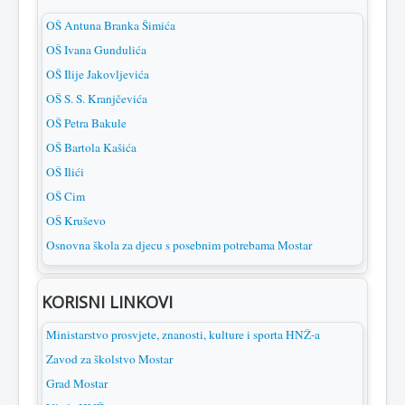
OŠ Antuna Branka Šimića
OŠ Ivana Gundulića
OŠ Ilije Jakovljevića
OŠ S. S. Kranjčevića
OŠ Petra Bakule
OŠ Bartola Kašića
OŠ Ilići
OŠ Cim
OŠ Kruševo
Osnovna škola za djecu s posebnim potrebama Mostar
KORISNI LINKOVI
Ministarstvo prosvjete, znanosti, kulture i sporta HNŽ-a
Zavod za školstvo Mostar
Grad Mostar