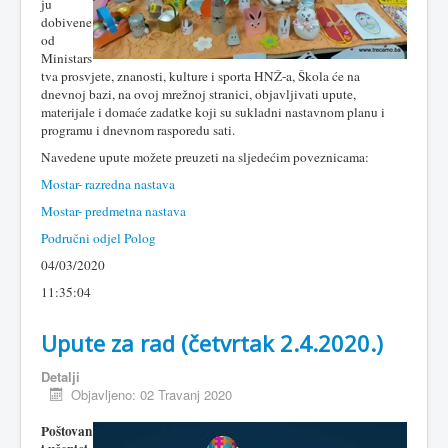
ju
dobivene
od
Ministars
tva prosvjete, znanosti, kulture i sporta HNŽ-a, Škola će na
dnevnoj bazi, na ovoj mrežnoj stranici, objavljivati upute,
materijale i domaće zadatke koji su sukladni nastavnom planu i
programu i dnevnom rasporedu sati.
Navedene upute možete preuzeti na sljedećim poveznicama:
Mostar- razredna nastava
Mostar- predmetna nastava
Područni odjel Polog
04/03/2020
11:35:04
Upute za rad (četvrtak 2.4.2020.)
Detalji
Objavljeno: 02 Travanj 2020
Poštovan